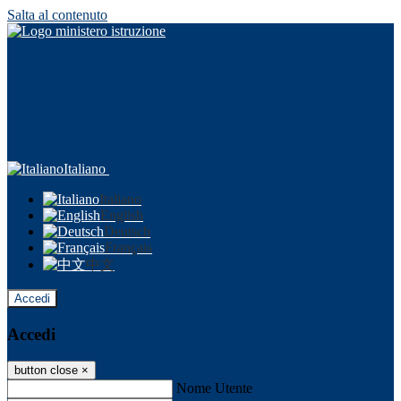
Salta al contenuto
Italiano
Italiano
English
Deutsch
Français
中文
Accedi
Accedi
button close
×
Nome Utente