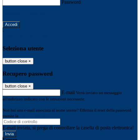
Password
Password dimenticata?
-
Entra con SPID
Entra con CIE
Seleziona utente
button close
×
Recupero password
button close
×
E-mail
Verrà inviato un messaggio
all'indirizzo indicato con le istruzioni necessarie.
Non hai una e-mail associata al nome utente? Effettua il reset della password
tramite la
Login Spaggiari
E-mail inviata, si prega di controllare la casella di posta elettronica!
Errore