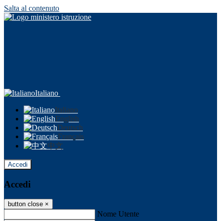
Salta al contenuto
Italiano
Italiano
English
Deutsch
Français
中文
Accedi
Accedi
button close
×
Nome Utente