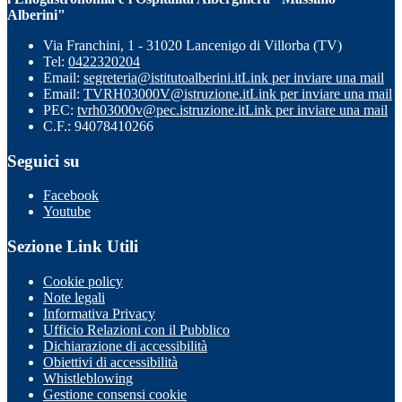
Alberini"
Via Franchini, 1 - 31020 Lancenigo di Villorba (TV)
Tel:
0422320204
Email:
segreteria@istitutoalberini.it
Link per inviare una mail
Email:
TVRH03000V@istruzione.it
Link per inviare una mail
PEC:
tvrh03000v@pec.istruzione.it
Link per inviare una mail
C.F.: 94078410266
Seguici su
Facebook
Youtube
Sezione Link Utili
Cookie policy
Note legali
Informativa Privacy
Ufficio Relazioni con il Pubblico
Dichiarazione di accessibilità
Obiettivi di accessibilità
Whistleblowing
Gestione consensi cookie