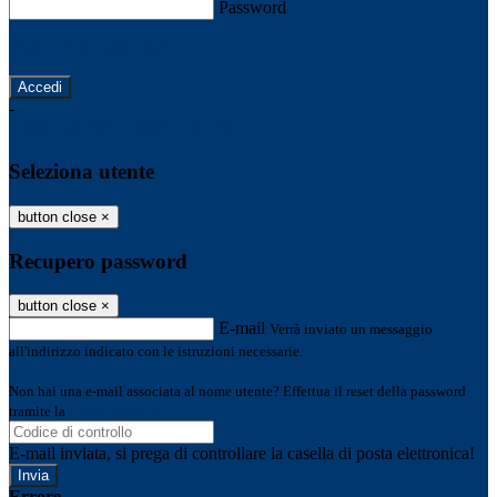
Password
Password dimenticata?
-
Entra con SPID
Entra con CIE
Seleziona utente
button close
×
Recupero password
button close
×
E-mail
Verrà inviato un messaggio
all'indirizzo indicato con le istruzioni necessarie.
Non hai una e-mail associata al nome utente? Effettua il reset della password
tramite la
Login Spaggiari
E-mail inviata, si prega di controllare la casella di posta elettronica!
Errore