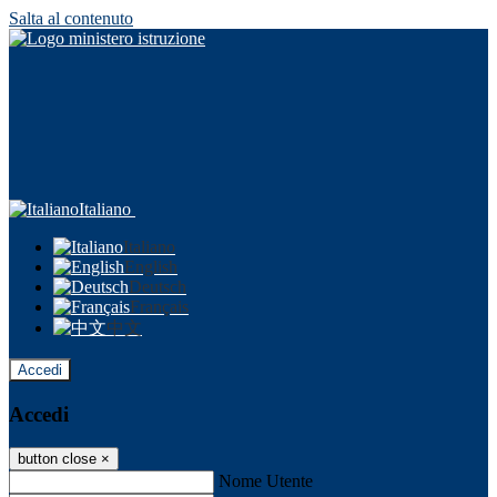
Salta al contenuto
Italiano
Italiano
English
Deutsch
Français
中文
Accedi
Accedi
button close
×
Nome Utente