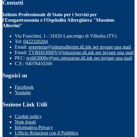
Contatti
Istituto Professionale di Stato per i Servizi per
l'Enogastronomia e l'Ospitalità Alberghiera "Massimo
Alberini"
Via Franchini, 1 - 31020 Lancenigo di Villorba (TV)
Tel:
0422320204
Email:
segreteria@istitutoalberini.it
Link per inviare una mail
Email:
TVRH03000V@istruzione.it
Link per inviare una mail
PEC:
tvrh03000v@pec.istruzione.it
Link per inviare una mail
C.F.: 94078410266
Seguici su
Facebook
Youtube
Sezione Link Utili
Cookie policy
Note legali
Informativa Privacy
Ufficio Relazioni con il Pubblico