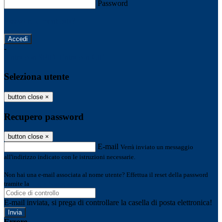
Password
Password dimenticata?
-
Entra con SPID
Entra con CIE
Seleziona utente
button close
×
Recupero password
button close
×
E-mail
Verrà inviato un messaggio
all'indirizzo indicato con le istruzioni necessarie.
Non hai una e-mail associata al nome utente? Effettua il reset della password
tramite la
Login Spaggiari
E-mail inviata, si prega di controllare la casella di posta elettronica!
Errore