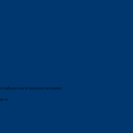
o indicato con le istruzioni necessarie.
ite la
Login Spaggiari