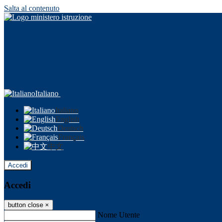
Salta al contenuto
Italiano
Italiano
English
Deutsch
Français
中文
Accedi
Accedi
button close
×
Nome Utente