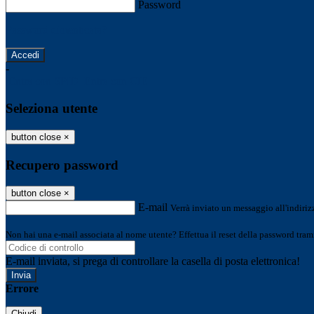
Password
Password dimenticata?
-
Entra con SPID
Entra con CIE
Seleziona utente
button close
×
Recupero password
button close
×
E-mail
Verrà inviato un messaggio all'indirizz
Non hai una e-mail associata al nome utente? Effettua il reset della password tram
E-mail inviata, si prega di controllare la casella di posta elettronica!
Errore
Chiudi