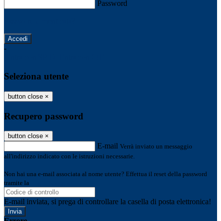
Password
Password dimenticata?
-
Entra con SPID
Entra con CIE
Seleziona utente
button close
×
Recupero password
button close
×
E-mail
Verrà inviato un messaggio
all'indirizzo indicato con le istruzioni necessarie.
Non hai una e-mail associata al nome utente? Effettua il reset della password
tramite la
Login Spaggiari
E-mail inviata, si prega di controllare la casella di posta elettronica!
Errore