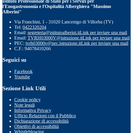
Istituto Professionale di Stato per i Servizi per
l'Enogastronomia e l'Ospitalità Alberghiera "Massimo
Alberini"
Via Franchini, 1 - 31020 Lancenigo di Villorba (TV)
Tel:
0422320204
Email:
segreteria@istitutoalberini.it
Link per inviare una mail
Email:
TVRH03000V@istruzione.it
Link per inviare una mail
PEC:
tvrh03000v@pec.istruzione.it
Link per inviare una mail
C.F.: 94078410266
Seguici su
Facebook
Youtube
Sezione Link Utili
Cookie policy
Note legali
Informativa Privacy
Ufficio Relazioni con il Pubblico
Dichiarazione di accessibilità
Obiettivi di accessibilità
Whistleblowing