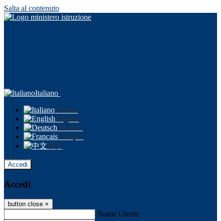
Salta al contenuto
Italiano
Italiano
English
Deutsch
Français
中文
Accedi
Accedi
button close
×
Nome Utente