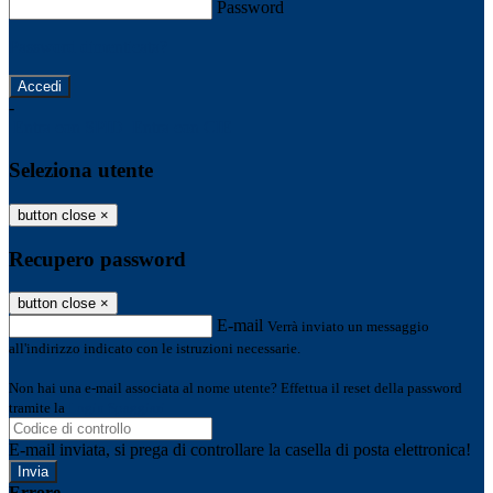
Password
Password dimenticata?
-
Entra con SPID
Entra con CIE
Seleziona utente
button close
×
Recupero password
button close
×
E-mail
Verrà inviato un messaggio
all'indirizzo indicato con le istruzioni necessarie.
Non hai una e-mail associata al nome utente? Effettua il reset della password
tramite la
Login Spaggiari
E-mail inviata, si prega di controllare la casella di posta elettronica!
Errore