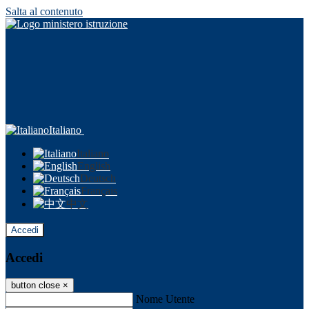
Salta al contenuto
Italiano
Italiano
English
Deutsch
Français
中文
Accedi
Accedi
button close
×
Nome Utente