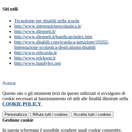
Siti utili
Tecnologie per disabili nella scuola
http://www.integrazionescolastica.it/
http://www.dienneti.it/
http://www.dienneti.it/handicap/index.htm
http://www.disabili.com/scuola-a-istruzione/19202-
lintegrazione-scolastica-degli-alunni-disabili
http://www.edscuola.it/
http://www.erickson.it
http://www.handylex.org
Notizie
Questo sito o gli strumenti terzi da questo utilizzati si avvalgono di
cookie necessari al funzionamento ed utili alle finalità illustrate nella
COOKIE POLICY
.
Personalizza
Rifiuta tutti
i cookies
Accetta tutti
i cookies
Gestione cookie
In questa schermata è possibile scegliere quali cookie consentire.