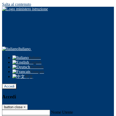
Salta al contenuto
Italiano
Italiano
English
Deutsch
Français
中文
Accedi
Accedi
button close
×
Nome Utente