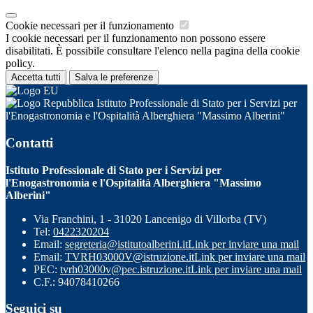
Cookie necessari per il funzionamento
I cookie necessari per il funzionamento non possono essere
disabilitati. È possibile consultare l'elenco nella pagina della cookie
policy.
Accetta tutti
Salva le preferenze
Istituto Professionale di Stato per i Servizi per
l'Enogastronomia e l'Ospitalità Alberghiera "Massimo Alberini"
Contatti
Istituto Professionale di Stato per i Servizi per
l'Enogastronomia e l'Ospitalità Alberghiera "Massimo
Alberini"
Via Franchini, 1 - 31020 Lancenigo di Villorba (TV)
Tel:
0422320204
Email:
segreteria@istitutoalberini.it
Link per inviare una mail
Email:
TVRH03000V@istruzione.it
Link per inviare una mail
PEC:
tvrh03000v@pec.istruzione.it
Link per inviare una mail
C.F.: 94078410266
Seguici su