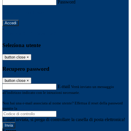
Password
Password dimenticata?
-
Entra con SPID
Entra con CIE
Seleziona utente
button close
×
Recupero password
button close
×
E-mail
Verrà inviato un messaggio
all'indirizzo indicato con le istruzioni necessarie.
Non hai una e-mail associata al nome utente? Effettua il reset della password
tramite la
Login Spaggiari
E-mail inviata, si prega di controllare la casella di posta elettronica!
Errore