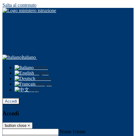
Salta al contenuto
Italiano
Italiano
English
Deutsch
Français
中文
Accedi
Accedi
button close
×
Nome Utente