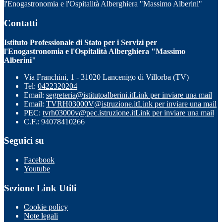
l'Enogastronomia e l'Ospitalità Alberghiera "Massimo Alberini"
Contatti
Istituto Professionale di Stato per i Servizi per
l'Enogastronomia e l'Ospitalità Alberghiera "Massimo
Alberini"
Via Franchini, 1 - 31020 Lancenigo di Villorba (TV)
Tel:
0422320204
Email:
segreteria@istitutoalberini.it
Link per inviare una mail
Email:
TVRH03000V@istruzione.it
Link per inviare una mail
PEC:
tvrh03000v@pec.istruzione.it
Link per inviare una mail
C.F.: 94078410266
Seguici su
Facebook
Youtube
Sezione Link Utili
Cookie policy
Note legali