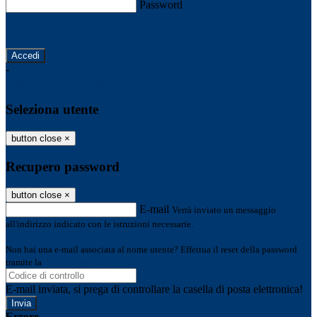
Password
Password dimenticata?
-
Entra con SPID
Entra con CIE
Seleziona utente
button close
×
Recupero password
button close
×
E-mail
Verrà inviato un messaggio
all'indirizzo indicato con le istruzioni necessarie.
Non hai una e-mail associata al nome utente? Effettua il reset della password
tramite la
Login Spaggiari
E-mail inviata, si prega di controllare la casella di posta elettronica!
Errore