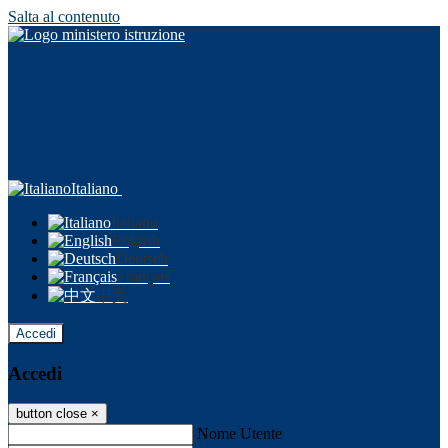
Salta al contenuto
Italiano
Italiano
English
Deutsch
Français
中文
Accedi
Accedi
button close
×
Nome Utente