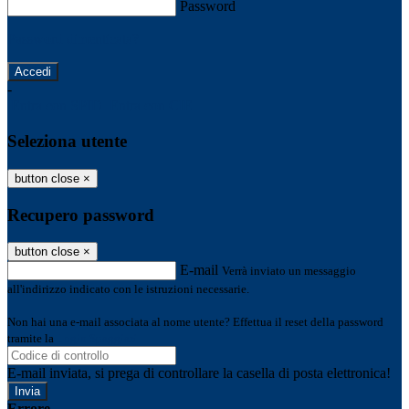
Password
Password dimenticata?
-
Entra con SPID
Entra con CIE
Seleziona utente
button close
×
Recupero password
button close
×
E-mail
Verrà inviato un messaggio
all'indirizzo indicato con le istruzioni necessarie.
Non hai una e-mail associata al nome utente? Effettua il reset della password
tramite la
Login Spaggiari
E-mail inviata, si prega di controllare la casella di posta elettronica!
Errore