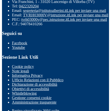
Via Franchini, 1 - 31020 Lancenigo di Villorba (TV)
Tel:
0422320204
Email:
segreteria@istitutoalberini.it
Link per inviare una mail
Email:
TVRH03000V@istruzione.it
Link per inviare una mail
PEC:
tvrh03000v@pec.istruzione.it
Link per inviare una mail
C.F.: 94078410266
Seguici su
Facebook
Youtube
Sezione Link Utili
Cookie policy
Note legali
Informativa Privacy
Ufficio Relazioni con il Pubblico
Dichiarazione di accessibilità
Obiettivi di accessibilità
Whistleblowing
Gestione consensi cookie
Amministrazione trasparente
Pagina visualizzata
3694
volte