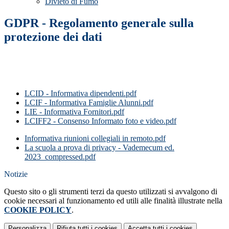
Divieto di Fumo
GDPR - Regolamento generale sulla
protezione dei dati
LCID - Informativa dipendenti.pdf
LCIF - Informativa Famiglie Alunni.pdf
LIE - Informativa Fornitori.pdf
LCIFF2 - Consenso Informato foto e video.pdf
Informativa riunioni collegiali in remoto.pdf
La scuola a prova di privacy - Vademecum ed.
2023_compressed.pdf
Notizie
Questo sito o gli strumenti terzi da questo utilizzati si avvalgono di
cookie necessari al funzionamento ed utili alle finalità illustrate nella
COOKIE POLICY
.
Personalizza
Rifiuta tutti
i cookies
Accetta tutti
i cookies