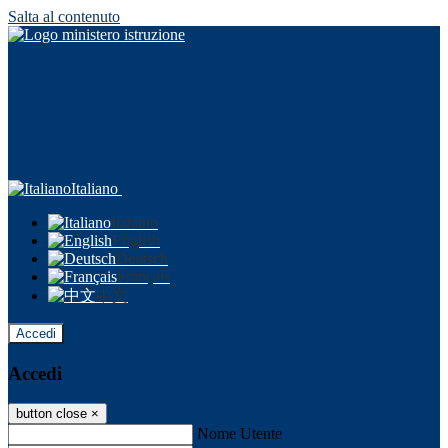
Salta al contenuto
Italiano
Italiano
English
Deutsch
Français
中文
Accedi
Accedi
button close
×
Nome Utente