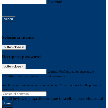
Password
Password dimenticata?
-
Entra con SPID
Entra con CIE
Seleziona utente
button close
×
Recupero password
button close
×
E-mail
Verrà inviato un messaggio
all'indirizzo indicato con le istruzioni necessarie.
Non hai una e-mail associata al nome utente? Effettua il reset della password
tramite la
Login Spaggiari
E-mail inviata, si prega di controllare la casella di posta elettronica!
Errore