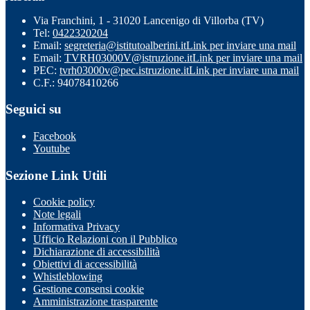
Via Franchini, 1 - 31020 Lancenigo di Villorba (TV)
Tel:
0422320204
Email:
segreteria@istitutoalberini.it
Link per inviare una mail
Email:
TVRH03000V@istruzione.it
Link per inviare una mail
PEC:
tvrh03000v@pec.istruzione.it
Link per inviare una mail
C.F.: 94078410266
Seguici su
Facebook
Youtube
Sezione Link Utili
Cookie policy
Note legali
Informativa Privacy
Ufficio Relazioni con il Pubblico
Dichiarazione di accessibilità
Obiettivi di accessibilità
Whistleblowing
Gestione consensi cookie
Amministrazione trasparente