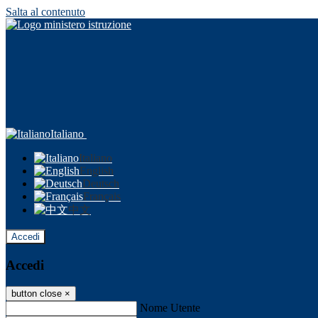
Salta al contenuto
Italiano
Italiano
English
Deutsch
Français
中文
Accedi
Accedi
button close
×
Nome Utente