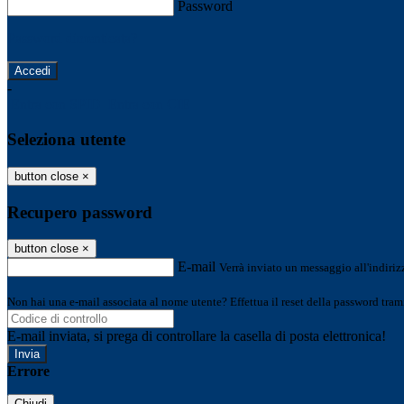
Password
Password dimenticata?
-
Entra con SPID
Entra con CIE
Seleziona utente
button close
×
Recupero password
button close
×
E-mail
Verrà inviato un messaggio all'indirizz
Non hai una e-mail associata al nome utente? Effettua il reset della password tram
E-mail inviata, si prega di controllare la casella di posta elettronica!
Errore
Chiudi