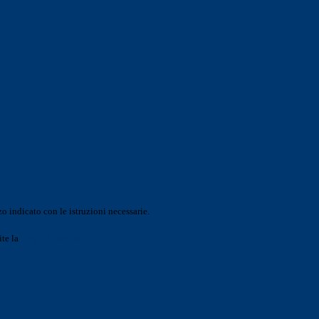
o indicato con le istruzioni necessarie.
ite la
Login Spaggiari