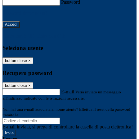
Password
Password dimenticata?
-
Entra con SPID
Entra con CIE
Seleziona utente
button close
×
Recupero password
button close
×
E-mail
Verrà inviato un messaggio
all'indirizzo indicato con le istruzioni necessarie.
Non hai una e-mail associata al nome utente? Effettua il reset della password
tramite la
Login Spaggiari
E-mail inviata, si prega di controllare la casella di posta elettronica!
Errore