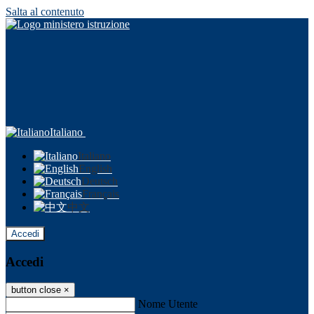
Salta al contenuto
Italiano
Italiano
English
Deutsch
Français
中文
Accedi
Accedi
button close
×
Nome Utente