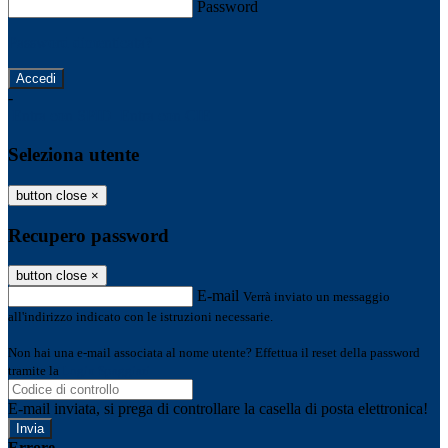
Password
Password dimenticata?
-
Entra con SPID
Entra con CIE
Seleziona utente
button close
×
Recupero password
button close
×
E-mail
Verrà inviato un messaggio
all'indirizzo indicato con le istruzioni necessarie.
Non hai una e-mail associata al nome utente? Effettua il reset della password
tramite la
Login Spaggiari
E-mail inviata, si prega di controllare la casella di posta elettronica!
Errore