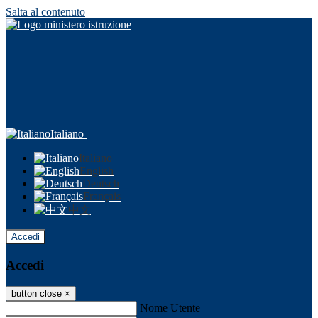
Salta al contenuto
Italiano
Italiano
English
Deutsch
Français
中文
Accedi
Accedi
button close
×
Nome Utente