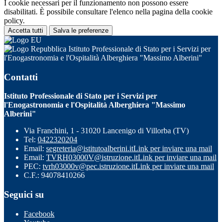
I cookie necessari per il funzionamento non possono essere
disabilitati. È possibile consultare l'elenco nella pagina della cookie
policy.
Accetta tutti
Salva le preferenze
Istituto Professionale di Stato per i Servizi per
l'Enogastronomia e l'Ospitalità Alberghiera "Massimo Alberini"
Contatti
Istituto Professionale di Stato per i Servizi per
l'Enogastronomia e l'Ospitalità Alberghiera "Massimo
Alberini"
Via Franchini, 1 - 31020 Lancenigo di Villorba (TV)
Tel:
0422320204
Email:
segreteria@istitutoalberini.it
Link per inviare una mail
Email:
TVRH03000V@istruzione.it
Link per inviare una mail
PEC:
tvrh03000v@pec.istruzione.it
Link per inviare una mail
C.F.: 94078410266
Seguici su
Facebook