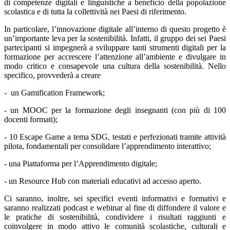
di competenze digitali e linguistiche a beneficio della popolazione
scolastica e di tutta la collettività nei Paesi di riferimento.
In particolare, l’innovazione digitale all’interno di questo progetto è
un’importante leva per la sostenibilità. Infatti, il gruppo dei sei Paesi
partecipanti si impegnerà a sviluppare tanti
strumenti digitali per la
formazione
per accrescere l’attenzione all’ambiente e divulgare in
modo critico e consapevole una
cultura della sostenibilità.
Nello
specifico, provvederà a creare
- un
Gamification Framework
;
- un
MOOC per la formazione degli insegnanti
(con più di 100
docenti formati);
-
10 Escape Game a tema SDG
, testati e perfezionati tramite attività
pilota, fondamentali per consolidare l’apprendimento interattivo;
- una
Piattaforma per l’Apprendimento digitale;
-
un
Resource Hub
con materiali educativi ad accesso aperto.
Ci saranno, inoltre, sei specifici
eventi informativi e formativi
e
saranno realizzati
podcast
e
webinar
al fine di diffondere il valore e
le pratiche di sostenibilità, condividere i risultati raggiunti e
coinvolgere in modo attivo le comunità scolastiche, culturali e