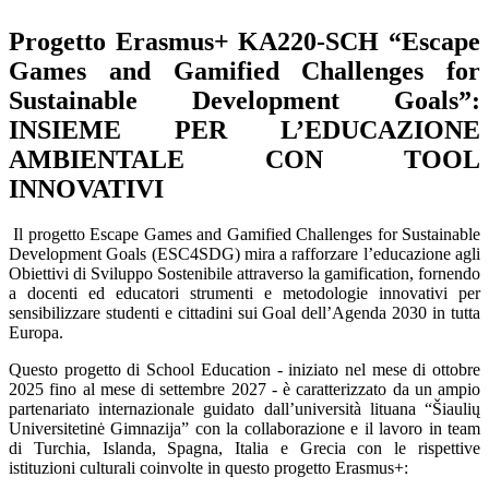
Progetto Erasmus+ KA220-SCH “Escape
Games and Gamified Challenges for
Sustainable Development Goals”:
INSIEME PER L’EDUCAZIONE
AMBIENTALE CON TOOL
INNOVATIVI
Il progetto
Escape Games and Gamified Challenges for Sustainable
Development Goals
(
ESC4SDG
) mira a rafforzare l’educazione agli
Obiettivi di Sviluppo Sostenibile
attraverso la
gamification
, fornendo
a docenti ed educatori strumenti e metodologie innovativi per
sensibilizzare studenti e cittadini sui
Goal
dell’
Agenda 2030
in tutta
Europa
.
Questo progetto di
School Education
- iniziato nel mese di ottobre
2025 fino al mese di settembre 2027 - è caratterizzato da un ampio
partenariato internazionale guidato dall’università lituana “
Šiaulių
Universitetinė Gimnazija” con la collaborazione e il lavoro in team
di
Turchia, Islanda, Spagna, Italia e Grecia con le rispettive
istituzioni culturali coinvolte in questo progetto Erasmus+: