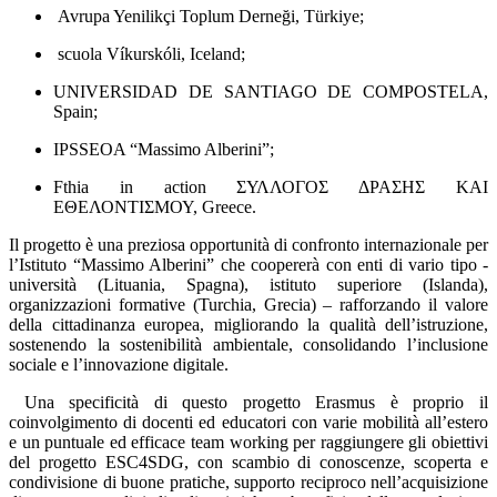
Avrupa Yenilikçi Toplum Derneği, Türkiye;
scuola Víkurskóli, Iceland;
UNIVERSIDAD DE SANTIAGO DE COMPOSTELA,
Spain;
IPSSEOA “Massimo Alberini”;
Fthia in action ΣΥΛΛΟΓΟΣ ΔΡΑΣΗΣ ΚΑΙ
ΕΘΕΛΟΝΤΙΣΜΟΥ, Greece.
Il progetto è una preziosa opportunità di confronto internazionale per
l’Istituto “Massimo Alberini” che coopererà con enti di vario tipo -
università (Lituania, Spagna), istituto superiore (Islanda),
organizzazioni formative (Turchia, Grecia) – rafforzando il valore
della
cittadinanza europea
, migliorando la
qualità dell’istruzione
,
sostenendo la
sostenibilità ambientale
, consolidando l’
inclusione
sociale
e l’
innovazione digitale.
Una specificità di questo progetto Erasmus è proprio il
coinvolgimento di docenti ed educatori con varie mobilità all’estero
e un puntuale ed efficace
team working
per raggiungere gli obiettivi
del
progetto ESC4SDG
, con scambio di conoscenze, scoperta e
condivisione di buone pratiche, supporto reciproco nell’acquisizione