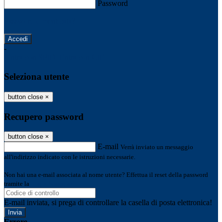
Password
Password dimenticata?
-
Entra con SPID
Entra con CIE
Seleziona utente
button close
×
Recupero password
button close
×
E-mail
Verrà inviato un messaggio
all'indirizzo indicato con le istruzioni necessarie.
Non hai una e-mail associata al nome utente? Effettua il reset della password
tramite la
Login Spaggiari
E-mail inviata, si prega di controllare la casella di posta elettronica!
Errore