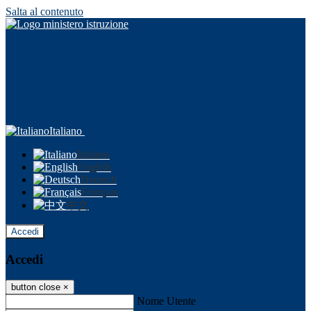
Salta al contenuto
Italiano
Italiano
English
Deutsch
Français
中文
Accedi
Accedi
button close
×
Nome Utente