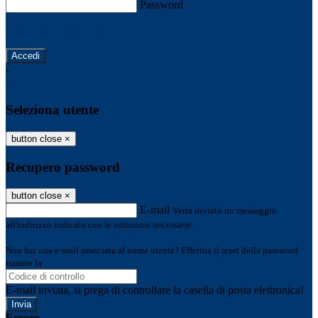
Password
Password dimenticata?
-
Entra con SPID
Entra con CIE
Seleziona utente
button close
×
Recupero password
button close
×
E-mail
Verrà inviato un messaggio
all'indirizzo indicato con le istruzioni necessarie.
Non hai una e-mail associata al nome utente? Effettua il reset della password
tramite la
Login Spaggiari
E-mail inviata, si prega di controllare la casella di posta elettronica!
Errore