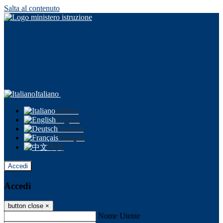
Salta al contenuto
Italiano
Italiano
English
Deutsch
Français
中文
Accedi
Accedi
button close
×
Nome Utente