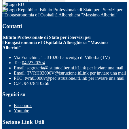
Istituto Professionale di Stato per i Servizi per
l'Enogastronomia e l'Ospitalità Alberghiera "Massimo Alberini"
Contatti
Istituto Professionale di Stato per i Servizi per
l'Enogastronomia e l'Ospitalità Alberghiera "Massimo
Alberini"
Via Franchini, 1 - 31020 Lancenigo di Villorba (TV)
Tel:
0422320204
Email:
segreteria@istitutoalberini.it
Link per inviare una mail
Email:
TVRH03000V@istruzione.it
Link per inviare una mail
PEC:
tvrh03000v@pec.istruzione.it
Link per inviare una mail
C.F.: 94078410266
Seguici su
Facebook
Youtube
Sezione Link Utili