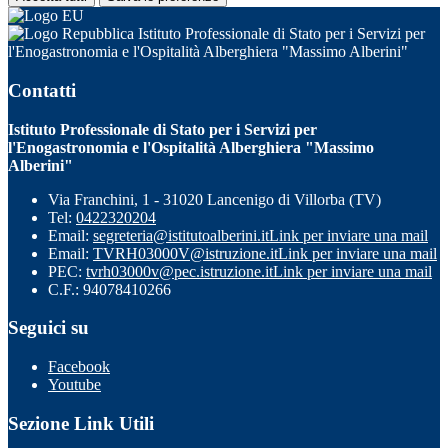
Istituto Professionale di Stato per i Servizi per
l'Enogastronomia e l'Ospitalità Alberghiera "Massimo Alberini"
Contatti
Istituto Professionale di Stato per i Servizi per
l'Enogastronomia e l'Ospitalità Alberghiera "Massimo
Alberini"
Via Franchini, 1 - 31020 Lancenigo di Villorba (TV)
Tel:
0422320204
Email:
segreteria@istitutoalberini.it
Link per inviare una mail
Email:
TVRH03000V@istruzione.it
Link per inviare una mail
PEC:
tvrh03000v@pec.istruzione.it
Link per inviare una mail
C.F.: 94078410266
Seguici su
Facebook
Youtube
Sezione Link Utili