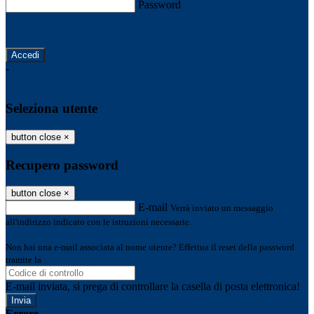
Password
Password dimenticata?
-
Entra con SPID
Entra con CIE
Seleziona utente
button close
×
Recupero password
button close
×
E-mail
Verrà inviato un messaggio
all'indirizzo indicato con le istruzioni necessarie.
Non hai una e-mail associata al nome utente? Effettua il reset della password
tramite la
Login Spaggiari
E-mail inviata, si prega di controllare la casella di posta elettronica!
Errore