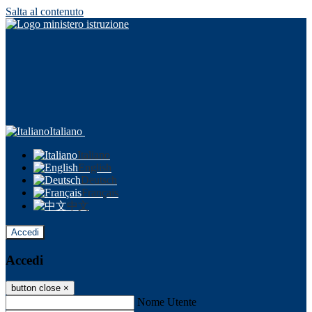
Salta al contenuto
Italiano
Italiano
English
Deutsch
Français
中文
Accedi
Accedi
button close
×
Nome Utente