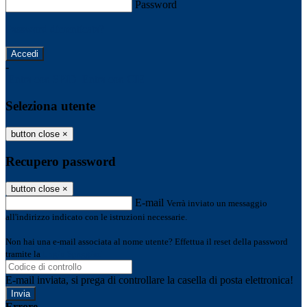
Password
Password dimenticata?
-
Entra con SPID
Entra con CIE
Seleziona utente
button close
×
Recupero password
button close
×
E-mail
Verrà inviato un messaggio
all'indirizzo indicato con le istruzioni necessarie.
Non hai una e-mail associata al nome utente? Effettua il reset della password
tramite la
Login Spaggiari
E-mail inviata, si prega di controllare la casella di posta elettronica!
Errore