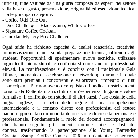
ufficiali, tutte valutate da una giuria composta da esperti del settore
sulla base di gusto, presentazione, originalità ed esecuzione tecnica.
Tra le principali categorie:
- Coffee Odd One Out
- Dice Challenge – Black &amp; White Coffees
- Signature Coffee Cocktail
- Cocktail Mystery Box Challenge
Ogni sfida ha richiesto capacità di analisi sensoriale, creatività,
improvvisazione e una solida preparazione tecnica, offrendo agli
studenti l’opportunità di sperimentare nuove tecniche, utilizzare
ingredienti internazionali e confrontarsi con standard professionali
elevati. La manifestazione si è conclusa con il tradizionale Gala
Dinner, momento di celebrazione e networking, durante il quale
sono stati premiati i concorrenti e valorizzato l’impegno di tutti
i partecipanti. Pur non avendo conquistato il podio, i nostri studenti
tornano da Rotterdam arricchiti da un’esperienza di grande valore
formativo. Il confronto con studenti di altri paesi, l’uso costante della
lingua inglese, il rispetto delle regole di una competizione
internazionale e il contatto diretto con professionisti del settore
hanno rappresentato un’importante occasione di crescita personale e
professionale. Fondamentale il ruolo dei docenti accompagnatori,
che hanno seguito gli studenti durante tutte le fasi del
contest, trasformando la partecipazione allo Young Bartender
Cocktail &amp; Coffee Contest 2026 in un’autentica esperienza