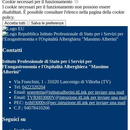
Cookie necessari per il funzionamento
I cookie necessari per il funzionamento non possono essere
disabilitati. È possibile consultare l'elenco nella pagina della cookie
policy.
Accetta tutti
Salva le preferenze
Istituto Professionale di Stato per i Servizi per
l'Enogastronomia e l'Ospitalità Alberghiera "Massimo Alberini"
Contatti
Istituto Professionale di Stato per i Servizi per
l'Enogastronomia e l'Ospitalità Alberghiera "Massimo
Alberini"
Via Franchini, 1 - 31020 Lancenigo di Villorba (TV)
Tel:
0422320204
Email:
segreteria@istitutoalberini.it
Link per inviare una mail
Email:
TVRH03000V@istruzione.it
Link per inviare una mail
PEC:
tvrh03000v@pec.istruzione.it
Link per inviare una mail
C.F.: 94078410266
Seguici su