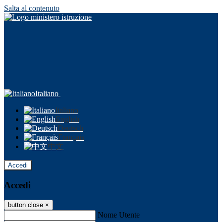
Salta al contenuto
Italiano
Italiano
English
Deutsch
Français
中文
Accedi
Accedi
button close
×
Nome Utente