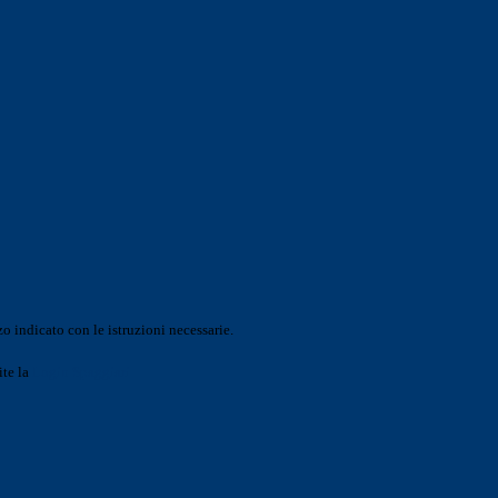
o indicato con le istruzioni necessarie.
ite la
Login Spaggiari