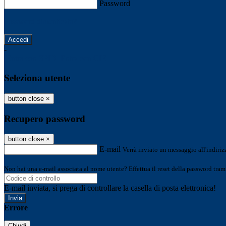
Password
Password dimenticata?
-
Entra con SPID
Entra con CIE
Seleziona utente
button close
×
Recupero password
button close
×
E-mail
Verrà inviato un messaggio all'indirizz
Non hai una e-mail associata al nome utente? Effettua il reset della password tram
E-mail inviata, si prega di controllare la casella di posta elettronica!
Errore
Chiudi