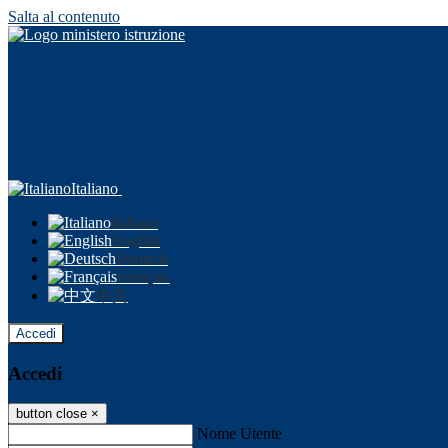
Salta al contenuto
Italiano
Italiano
English
Deutsch
Français
中文
Accedi
Accedi
button close
×
Nome Utente