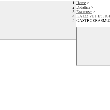
Home
>
Didattica
>
Erasmus+
>
KA122 VET EuSIG
GASTROERASMU