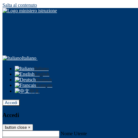
Salta al contenuto
Italiano
Italiano
English
Deutsch
Français
中文
Accedi
Accedi
button close
×
Nome Utente