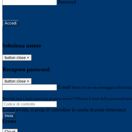
Password
Password dimenticata?
-
Entra con SPID
Entra con CIE
Seleziona utente
button close
×
Recupero password
button close
×
E-mail
Verrà inviato un messaggio all'indirizz
Non hai una e-mail associata al nome utente? Effettua il reset della password tram
E-mail inviata, si prega di controllare la casella di posta elettronica!
Errore
Chiudi