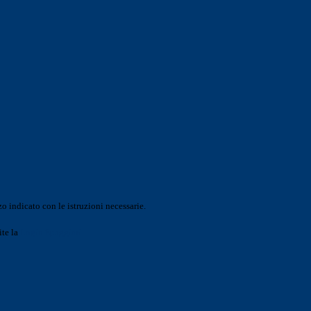
o indicato con le istruzioni necessarie.
ite la
Login Spaggiari