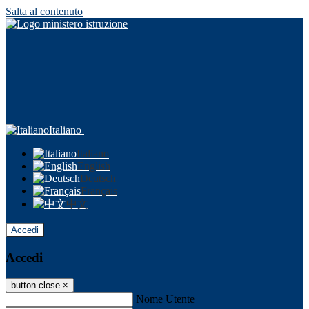
Salta al contenuto
Italiano
Italiano
English
Deutsch
Français
中文
Accedi
Accedi
button close
×
Nome Utente