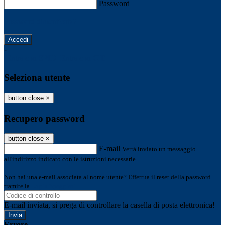
Password
Password dimenticata?
-
Entra con SPID
Entra con CIE
Seleziona utente
button close
×
Recupero password
button close
×
E-mail
Verrà inviato un messaggio
all'indirizzo indicato con le istruzioni necessarie.
Non hai una e-mail associata al nome utente? Effettua il reset della password
tramite la
Login Spaggiari
E-mail inviata, si prega di controllare la casella di posta elettronica!
Errore