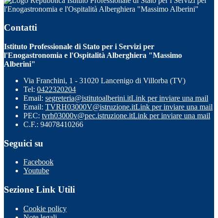
Istituto Professionale di Stato per i Servizi per
l'Enogastronomia e l'Ospitalità Alberghiera "Massimo Alberini"
Contatti
Istituto Professionale di Stato per i Servizi per
l'Enogastronomia e l'Ospitalità Alberghiera "Massimo
Alberini"
Via Franchini, 1 - 31020 Lancenigo di Villorba (TV)
Tel:
0422320204
Email:
segreteria@istitutoalberini.it
Link per inviare una mail
Email:
TVRH03000V@istruzione.it
Link per inviare una mail
PEC:
tvrh03000v@pec.istruzione.it
Link per inviare una mail
C.F.: 94078410266
Seguici su
Facebook
Youtube
Sezione Link Utili
Cookie policy
Note legali