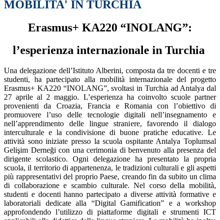
MOBILITA' IN TURCHIA
Erasmus+ KA220 “INOLANG”:
l’esperienza internazionale in Turchia
Una delegazione dell’Istituto Alberini, composta da tre docenti e tre
studenti, ha partecipato alla mobilità internazionale del progetto
Erasmus+ KA220 “INOLANG”, svoltasi in Turchia ad Antalya dal
27 aprile al 2 maggio. L’esperienza ha coinvolto scuole partner
provenienti da Croazia, Francia e Romania con l’obiettivo di
promuovere l’uso delle tecnologie digitali nell’insegnamento e
nell’apprendimento delle lingue straniere, favorendo il dialogo
interculturale e la condivisione di buone pratiche educative. Le
attività sono iniziate presso la scuola ospitante Antalya Toplumsal
Gelişim Derneği con una cerimonia di benvenuto alla presenza del
dirigente scolastico. Ogni delegazione ha presentato la propria
scuola, il territorio di appartenenza, le tradizioni culturali e gli aspetti
più rappresentativi del proprio Paese, creando fin da subito un clima
di collaborazione e scambio culturale. Nel corso della mobilità,
studenti e docenti hanno partecipato a diverse attività formative e
laboratoriali dedicate alla “Digital Gamification” e a workshop
approfondendo l’utilizzo di piattaforme digitali e strumenti ICT